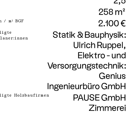
2,5
258 m²
n / m² BGF
2.100 €
ligte
Statik & Bauphysik:
laner:innen
Ulrich Ruppel,
Elektro - und
Versorgungstechnik:
Genius
Ingenieurbüro GmbH
ligte Holzbaufirmen
PAUSE GmbH
Zimmerei