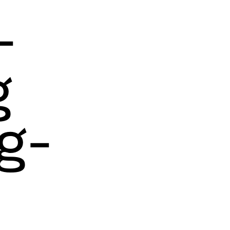
­
g
g­­