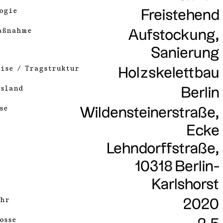
ogie
Freistehend
aßnahme
Aufstockung,
Sanierung
ise / Tragstruktur
Holzskelettbau
sland
Berlin
se
Wildensteinerstraße,
Ecke
Lehndorffstraße,
10318 Berlin-
Karlshorst
hr
2020
osse