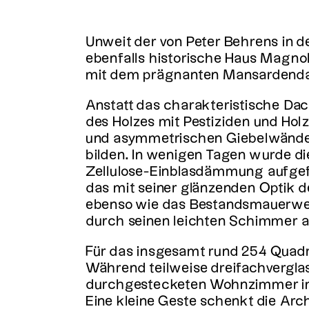
Unweit der von Peter Behrens in d
ebenfalls historische Haus Magno
mit dem prägnanten Mansardendac
Anstatt das charakteristische Da
des Holzes mit Pestiziden und Hol
und asymmetrischen Giebelwände, 
bilden. In wenigen Tagen wurde die
Zellulose-Einblasdämmung aufgefü
das mit seiner glänzenden Optik d
ebenso wie das Bestandsmauerwer
durch seinen leichten Schimmer au
Für das insgesamt rund 254 Quadr
Während teilweise dreifachverglas
durchgestecketen Wohnzimmer im
Eine kleine Geste schenkt die Ar