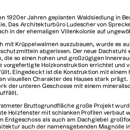
en 1920er Jahren geplanten Waldsiedlung in Berl
lie. Das Architekturbüro Ludescher von Sprec
h in der ehemaligen Villenkolonie auf ungewö
ch mit Krüppelwalmen auszubauen, wurde es au
zschutzmitteln abgerissen. Der neue Dachstuhl 
die so einen hohen und großzügigen Innenraum
 vorgefertigte Holzkonstruktion errichtet und v
llt. Eingedeckt ist die Konstruktion mit einem
en visuellen Charakter des Hauses stark prägt.
k der unteren Geschosse mit einem mineralisc
ffällt.
atmeter Bruttogrundfläche große Projekt wurd
te Holzfenster mit schlanken Profilen verbaut 
 Erdgeschoss als auch am Dachgiebel großfor
chitektur auch der namensgebenden Magnolie i