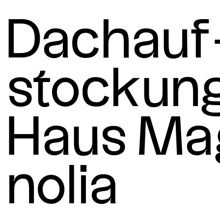
Dach­­auf­
stock­­un
Haus­ Ma
nol­ia