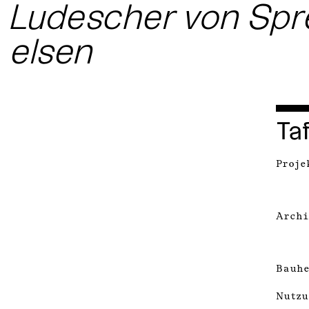
Ludescher von Spr
elsen
Taf
Proje
Archi
Bauhe
Nutzu