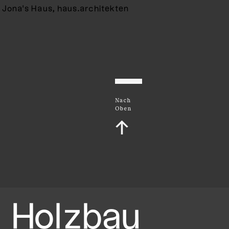
Jona's Haus, haus.architekten
Nach
Oben
↑
Holzbau