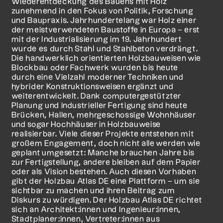
Wiederentdeckung des Bauens mit Holz
zunehmend in den Fokus von Politik, Forschung
und Baupraxis. Jahrhundertelang war Holz einer
der meistverwendeten Baustoffe in Europa – erst
mit der Industrialisierung im 19. Jahrhundert
wurde es durch Stahl und Stahlbeton verdrängt.
Die handwerklich orientierten Holzbauweisen wie
Blockbau oder Fachwerk wurden bis heute
durch eine Vielzahl moderner Techniken und
hybrider Konstruktionsweisen ergänzt und
weiterentwickelt. Dank computergestützter
Planung und industrieller Fertigung sind heute
Brücken, Hallen, mehrgeschossige Wohnhäuser
und sogar Hochhäuser in Holzbauweise
realisierbar. Viele dieser Projekte entstehen mit
großem Engagement, doch nicht alle werden wie
geplant umgesetzt: Manche brauchen Jahre bis
zur Fertigstellung, andere bleiben auf dem Papier
oder als Vision bestehen. Auch diesen Vorhaben
gibt der Holzbau Atlas DE eine Plattform – um sie
sichtbar zu machen und ihren Beitrag zum
Diskurs zu würdigen. Der Holzbau Atlas DE richtet
sich an Architekt:innen und Ingenieur:innen,
Stadtplaner:innen, Vertreter:innen aus