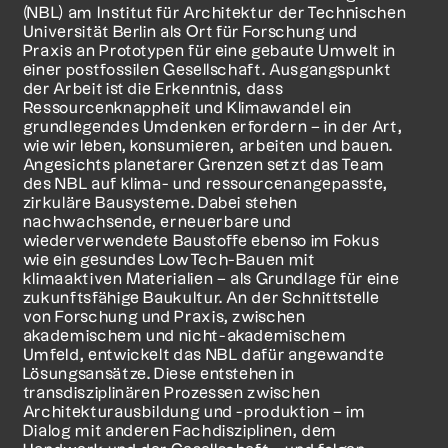
(NBL) am Institut für Architektur der Technischen
Universität Berlin als Ort für Forschung und
Praxis an Prototypen für eine gebaute Umwelt in
einer postfossilen Gesellschaft. Ausgangspunkt
der Arbeit ist die Erkenntnis, dass
Ressourcenknappheit und Klimawandel ein
grundlegendes Umdenken erfordern – in der Art,
wie wir leben, konsumieren, arbeiten und bauen.
Angesichts planetarer Grenzen setzt das Team
des NBL auf klima- und ressourcenangepasste,
zirkuläre Bausysteme. Dabei stehen
nachwachsende, erneuerbare und
wiederverwendete Baustoffe ebenso im Fokus
wie ein gesundes LowTech-Bauen mit
klimaaktiven Materialien – als Grundlage für eine
zukunftsfähige Baukultur. An der Schnittstelle
von Forschung und Praxis, zwischen
akademischem und nicht-akademischem
Umfeld, entwickelt das NBL dafür angewandte
Lösungsansätze. Diese entstehen in
transdisziplinären Prozessen zwischen
Architekturausbildung und -produktion – im
Dialog mit anderen Fachdisziplinen, dem