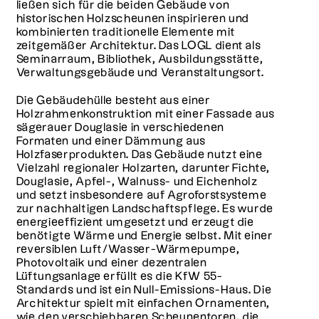
ließen sich für die beiden Gebäude von
historischen Holzscheunen inspirieren und
kombinierten traditionelle Elemente mit
zeitgemäßer Architektur. Das LOGL dient als
Seminarraum, Bibliothek, Ausbildungsstätte,
Verwaltungsgebäude und Veranstaltungsort.
Die Gebäudehülle besteht aus einer
Holzrahmenkonstruktion mit einer Fassade aus
sägerauer Douglasie in verschiedenen
Formaten und einer Dämmung aus
Holzfaserprodukten. Das Gebäude nutzt eine
Vielzahl regionaler Holzarten, darunter Fichte,
Douglasie, Apfel-, Walnuss- und Eichenholz
und setzt insbesondere auf Agroforstsysteme
zur nachhaltigen Landschaftspflege. Es wurde
energieeffizient umgesetzt und erzeugt die
benötigte Wärme und Energie selbst. Mit einer
reversiblen Luft/Wasser-Wärmepumpe,
Photovoltaik und einer dezentralen
Lüftungsanlage erfüllt es die KfW 55-
Standards und ist ein Null-Emissions-Haus. Die
Architektur spielt mit einfachen Ornamenten,
wie den verschiebbaren Scheunentoren, die