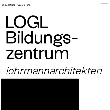
Holzbau Atlas DE
LOGL
Bildungs­
zentrum
lohrmann­architekten