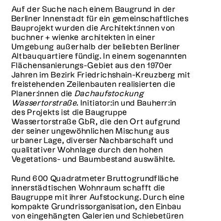
Auf der Suche nach einem Baugrund in der
Berliner Innenstadt für ein gemeinschaftliches
Bauprojekt wurden die Architekt:innen von
buchner + wienke architekten in einer
Umgebung außerhalb der beliebten Berliner
Altbauquartiere fündig. In einem sogenannten
Flächensanierungs-Gebiet aus den 1970er
Jahren im Bezirk Friedrichshain-Kreuzberg mit
freistehenden Zeilenbauten realisierten die
Planer:innen die
Dachaufstockung
Wassertorstraße.
Initiator:in und Bauherr:in
des Projekts ist die Baugruppe
Wassertorstraße GbR, die den Ort aufgrund
der seiner ungewöhnlichen Mischung aus
urbaner Lage, diverser Nachbarschaft und
qualitativer Wohnlage durch den hohen
Vegetations- und Baumbestand auswählte.
Rund 600 Quadratmeter Bruttogrundfläche
innerstädtischen Wohnraum schafft die
Baugruppe mit ihrer Aufstockung. Durch eine
kompakte Grundrissorganisation, den Einbau
von eingehängten Galerien und Schiebetüren