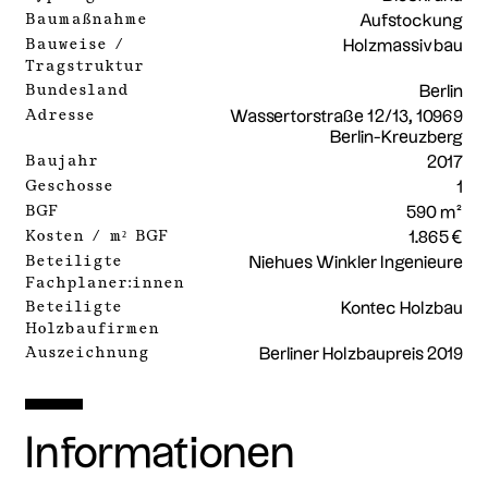
Baumaßnahme
Aufstockung
Bauweise /
Holzmassivbau
Tragstruktur
Bundesland
Berlin
Adresse
Wassertorstraße 12/13, 10969
Berlin-Kreuzberg
Baujahr
2017
Geschosse
1
BGF
590 m²
Kosten / m² BGF
1.865 €
Beteiligte
Niehues Winkler Ingenieure
Fachplaner:innen
Beteiligte
Kontec Holzbau
Holzbaufirmen
Auszeichnung
Berliner Holzbaupreis 2019
Informationen