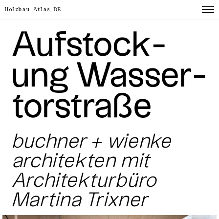
Holzbau Atlas DE
Auf­stock­
ung Wasser­
tor­straße
buchner + wienke
architekten mit
Architekturbüro
Martina Trixner