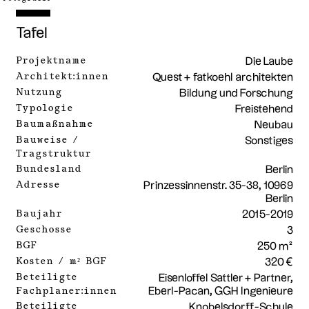
Tafel
Projektname
Die Laube
Architekt:innen
Quest + fatkoehl architekten
Nutzung
Bildung und Forschung
Typologie
Freistehend
Baumaßnahme
Neubau
Bauweise /
Sonstiges
Tragstruktur
Bundesland
Berlin
Adresse
Prinzessinnenstr. 35-38, 10969
Berlin
Baujahr
2015-2019
Geschosse
3
BGF
250 m²
Kosten / m² BGF
320 €
Beteiligte
Eisenloffel Sattler + Partner,
Fachplaner:innen
Eberl-Pacan, GGH Ingenieure
Beteiligte
Knobelsdorff-Schule