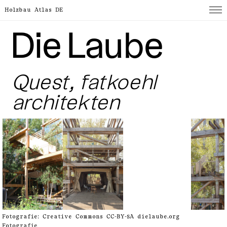
Holzbau Atlas DE
Die Laube
Quest, fatkoehl
architekten
Fotografie:
Creative Commons CC-BY-SA
dielaube.org
Fotografie