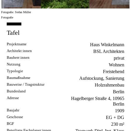
Fotografie: Stefan Müller
F
Fotografie
Tafel
Projektname
Haus Winkelmann
Architekt:innen
BSL Architekten
Bauherr:innen
privat
Nutzung
Wohnen
Typologie
Freistehend
Baumaßnahme
Aufstockung, Sanierung
Bauweise / Tragstruktur
Holzrahmenbau
Bundesland
Berlin
Adresse
Hagelberger Straße 4, 10965
Berlin
Baujahr
1909
Geschosse
EG + DG
BGF
230 m²
Beteiligte Fachplaner:innen
Tragwerk Dipl. Ing. Klaus