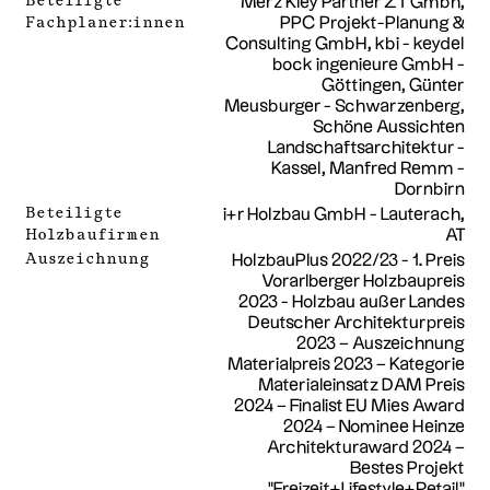
Beteiligte
Merz Kley Partner ZT Gmbh,
Fachplaner:innen
PPC Projekt-Planung &
Consulting GmbH, kbi - keydel
bock ingenieure GmbH -
Göttingen, Günter
Meusburger - Schwarzenberg,
Schöne Aussichten
Landschaftsarchitektur -
Kassel, Manfred Remm -
Dornbirn
Beteiligte
i+r Holzbau GmbH - Lauterach,
Holzbaufirmen
AT
Auszeichnung
HolzbauPlus 2022/23 - 1. Preis
Vorarlberger Holzbaupreis
2023 - Holzbau außer Landes
Deutscher Architekturpreis
2023 – Auszeichnung
Materialpreis 2023 – Kategorie
Materialeinsatz DAM Preis
2024 – Finalist EU Mies Award
2024 – Nominee Heinze
Architekturaward 2024 –
Bestes Projekt
"Freizeit+Lifestyle+Retail"