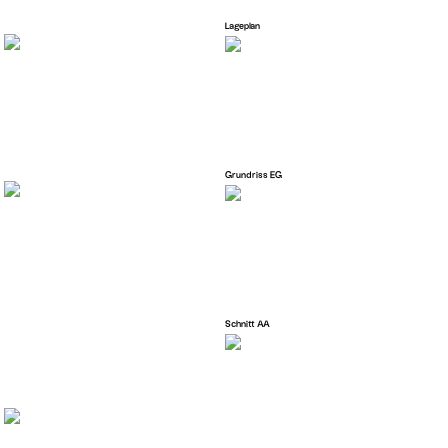
Lageplan
Grundriss EG
Schnitt AA