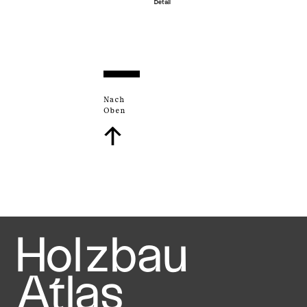
Detail
Nach
Oben
↑
Holzbau
Atlas