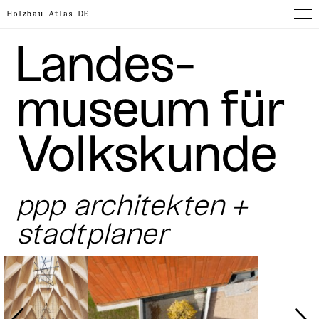
Holzbau Atlas DE
Landes­
museum für
Volks­kunde
ppp architekten +
stadtplaner