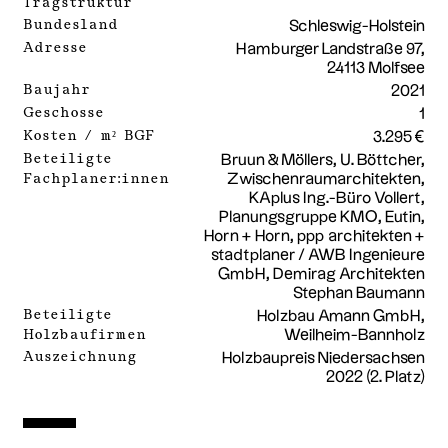
Tragstruktur
Bundesland
Schleswig-Holstein
Adresse
Hamburger Landstraße 97,
24113 Molfsee
Baujahr
2021
Geschosse
1
Kosten / m² BGF
3.295 €
Beteiligte
Bruun & Möllers, U. Böttcher,
Fachplaner:innen
Zwischenraumarchitekten,
KAplus Ing.-Büro Vollert,
Planungsgruppe KMO, Eutin,
Horn + Horn, ppp architekten +
stadtplaner / AWB Ingenieure
GmbH, Demirag Architekten
Stephan Baumann
Beteiligte
Holzbau Amann GmbH,
Holzbaufirmen
Weilheim-Bannholz
Auszeichnung
Holzbaupreis Niedersachsen
2022 (2. Platz)