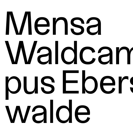
Mensa
Wald­ca
pus Eber
walde