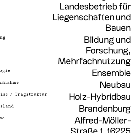
Landesbetrieb für
Liegenschaften und
Bauen
ng
Bildung und
Forschung,
Mehrfachnutzung
ogie
Ensemble
aßnahme
Neubau
ise / Tragstruktur
Holz-Hybridbau
sland
Brandenburg
se
Alfred-Möller-
Straße 1, 16225