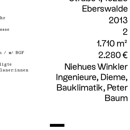
Eberswalde
hr
2013
osse
2
1.710 m²
n / m² BGF
2.280 €
ligte
Niehues Winkler
laner:innen
Ingenieure, Dieme,
Bauklimatik, Peter
Baum