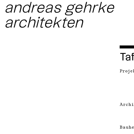
andreas gehrke
architekten
Taf
Proje
Archi
Bauhe