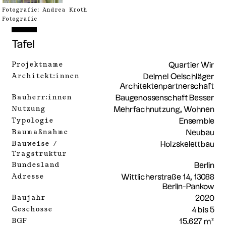
Fotografie: Andrea Kroth
Fotografie
Tafel
Projektname
Quartier Wir
Architekt:innen
Deimel Oelschläger
Architektenpartnerschaft
Bauherr:innen
Baugenossenschaft Besser
Nutzung
Mehrfachnutzung, Wohnen
Typologie
Ensemble
Baumaßnahme
Neubau
Bauweise /
Holzskelettbau
Tragstruktur
Bundesland
Berlin
Adresse
Wittlicherstraße 14, 13088
Berlin-Pankow
Baujahr
2020
Geschosse
4 bis 5
BGF
15.627 m²