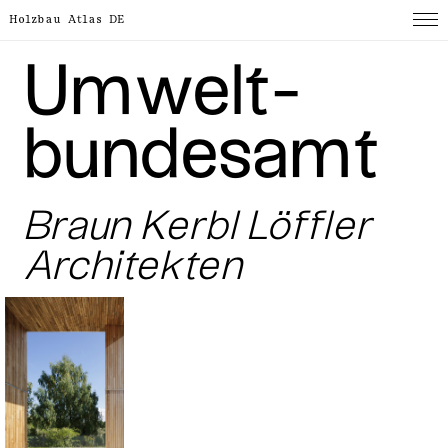
Holzbau Atlas DE
Umwelt­­
bunde­s­amt
Braun Kerbl Löffler
Architekten