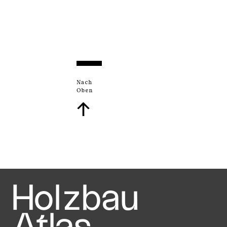
Nach
Oben
↑
Holzbau