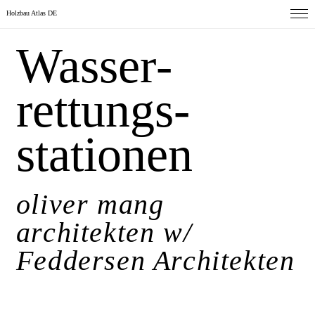
Holzbau Atlas DE
Wasser­­
rettungs­
station­en
oliver mang
architekten w/
Feddersen Architekten