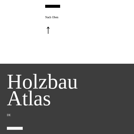
Nach Oben
↑
Holzbau
Atlas
DE