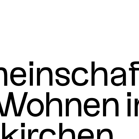
ein­schaf
 Wohnen i
­kirchen