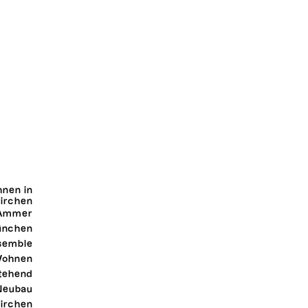
nen in
kirchen
 Ammer
ünchen
semble
ohnen
stehend
Neubau
kirchen