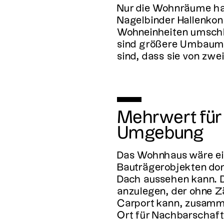
Nur die Wohnräume hab
Nagelbinder Hallenkon
Wohneinheiten umschlo
sind größere Umbaumaß
sind, dass sie von zw
Mehrwert für 
Umgebung
Das Wohnhaus wäre ein
Bauträgerobjekten dom
Dach aussehen kann. D
anzulegen, der ohne Zä
Carport kann, zusamme
Ort für Nachbarschaft