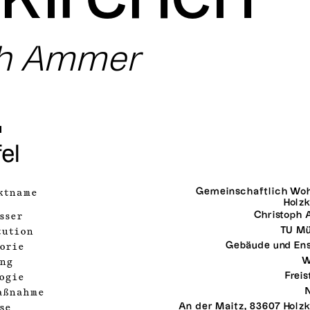
ph Ammer
el
Gemeinschaftlich Woh
ktname
Holz
Christoph
sser
TU M
tution
Gebäude und En
orie
W
ng
Frei
ogie
aßnahme
An der Maitz, 83607 Holz
se