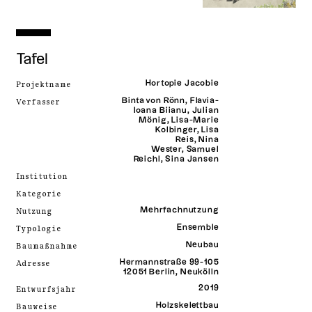
Tafel
Hortopie Jacobie
Projektname
Binta von Rönn, Flavia-
Verfasser
Ioana Biianu, Julian
Mönig, Lisa-Marie
Kolbinger, Lisa
Reis, Nina
Wester, Samuel
Reichl, Sina Jansen
Institution
Kategorie
Mehrfachnutzung
Nutzung
Ensemble
Typologie
Neubau
Baumaßnahme
Hermannstraße 99-105
Adresse
12051 Berlin, Neukölln
2019
Entwurfsjahr
Holzskelettbau
Bauweise