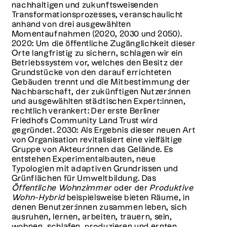
nachhaltigen und zukunftsweisenden
Transformationsprozesses, veranschaulicht
anhand von drei ausgewählten
Momentaufnahmen (2020, 2030 und 2050).
2020: Um die öffentliche Zugänglichkeit dieser
Orte langfristig zu sichern, schlagen wir ein
Betriebssystem vor, welches den Besitz der
Grundstücke von den darauf errichteten
Gebäuden trennt und die Mitbestimmung der
Nachbarschaft, der zukünftigen Nutzer:innen
und ausgewählten städtischen Expert:innen,
rechtlich verankert: Der erste Berliner
Friedhofs Community Land Trust wird
gegründet. 2030: Als Ergebnis dieser neuen Art
von Organisation revitalisiert eine vielfältige
Gruppe von Akteur:innen das Gelände. Es
entstehen Experimentalbauten, neue
Typologien mit adaptiven Grundrissen und
Grünflächen für Umweltbildung. Das
Öffentliche Wohnzimmer
oder der
Produktive
Wohn-Hybrid
beispielsweise bieten Räume, in
denen Benutzer:innen zusammen leben, sich
ausruhen, lernen, arbeiten, trauern, sein,
wohnen, schlafen, produzieren und ernten