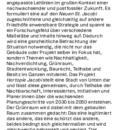
angepasste Leitlinien im großen Kontext einer
nachwachsender und postfossiler Zukunft. Es
formuliert eine auf den
Neuen St. Jacobi
zugeschnittene und gleichzeitig auf andere
Friedhöfe anwendbare Strategie und spannt so
ein Forschungsfeld über verschiedene
Maßstäbe und Inhalte hinweg auf. Dadurch
wird eine ganzheitliche Betrachtung der
Situation notwendig, die nicht nur das
Gebäude oder Projekt selber im Fokus hat,
sondern Themen wie Nachhaltigkeit,
Nachverdichtung, Grünraum,
Stadtentwicklung, Baurecht, Teilhabe und
Besitz im Ganzen mitdenkt. Das Projekt
Hortopie Jacobi
stellt eine Stadt von Unten dar
und lässt diese gemeinsam, durch Teilhabe der
Nachbarschaft, Interessierten, Initiativen und
Planer:innen über die wachsenden
Planungsschritte von 2030 bis 2050 entstehen.
Der Grünraum wird dabei mit dem gebauten
Raum zusammen gedacht: Das eine legitimiert
das andere, das eine schützt das andere,
beides bedingt sich gleichermaßen und wird
gleichwertig behandelt und geplant. Das